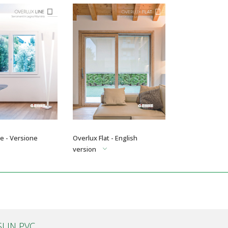
e - Versione
Overlux Flat - English
version
SI IN PVC