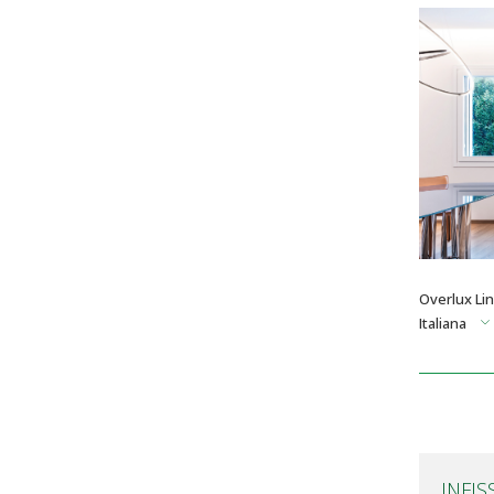
Overlux Lin
Italiana
INFIS