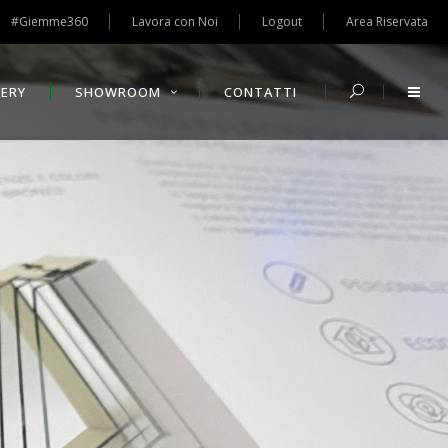
#Giemme360
Lavora con Noi
Logout
Area Riservata
LERY
SHOWROOM
CONTATTI