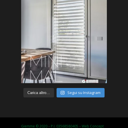
Segui su Instagram
Carica altro…
Giemme © 2020 – P.I. 03568580405 – Web Concept