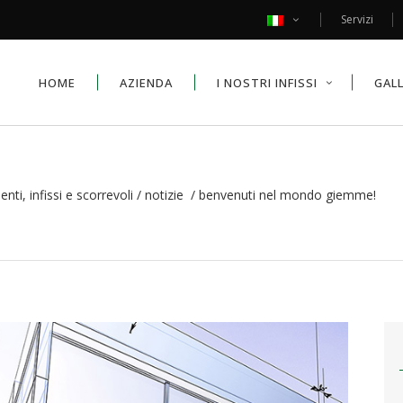
Servizi
HOME
AZIENDA
I NOSTRI INFISSI
GAL
ti, infissi e scorrevoli
/
notizie
/
benvenuti nel mondo giemme!