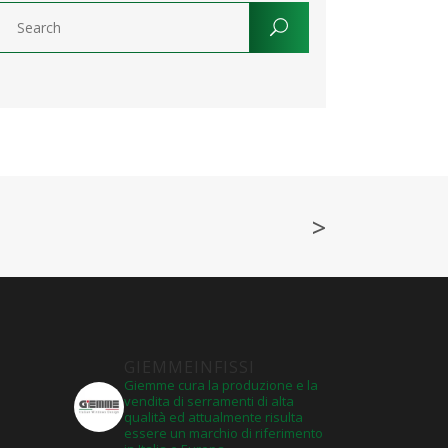
>
GIEMMEINFISSI
Giemme cura la produzione e la
vendita di serramenti di alta
qualità ed attualmente risulta
essere un marchio di riferimento