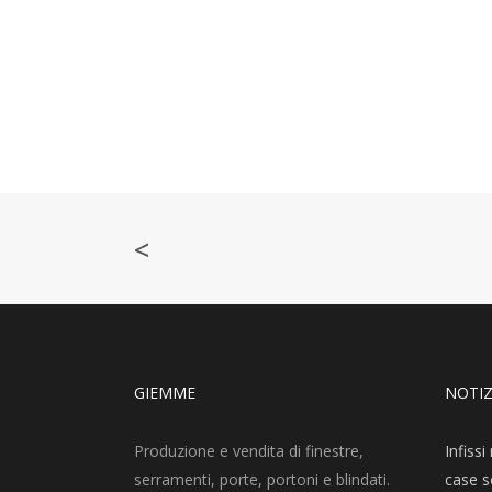
<
GIEMME
NOTIZ
Produzione e vendita di finestre,
Infiss
serramenti, porte, portoni e blindati.
case sc