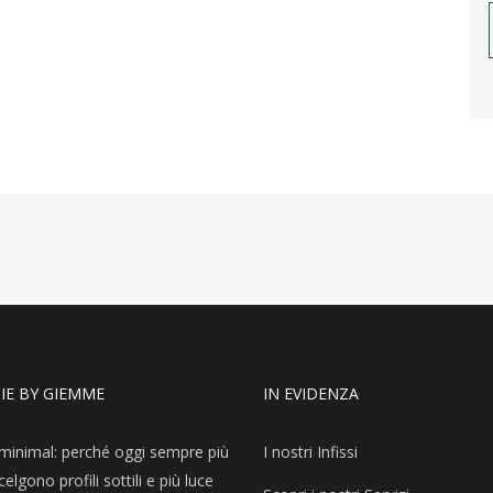
IE BY GIEMME
IN EVIDENZA
i minimal: perché oggi sempre più
I nostri Infissi
elgono profili sottili e più luce