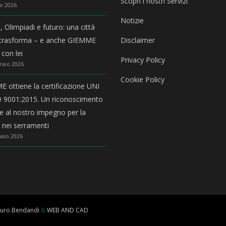
Scopri i nostri Servizi
o 2026
Notizie
, Olimpiadi e futuro: una città
 trasforma – e anche GIEMME
Disclaimer
 con lei
Privacy Policy
raio 2026
Cookie Policy
 ottiene la certificazione UNI
 9001:2015. Un riconoscimento
ale al nostro impegno per la
à nei serramenti
aio 2026
uro Bendandi
&
WEB AND CAD