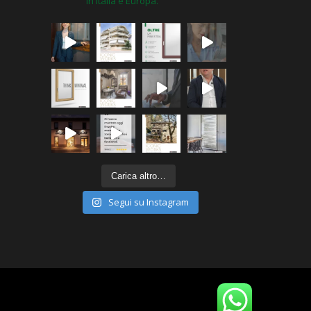
in Italia e Europa.
Carica altro…
Segui su Instagram