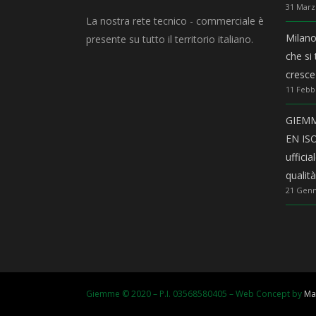
31 Marz
La nostra rete tecnico - commerciale è
Milano
presente su tutto il territorio italiano.
che si
cresce
11 Febb
GIEMME
EN ISO
uffici
qualit
21 Genn
Giemme © 2020 – P.I. 03568580405 – Web Concept by
Ma