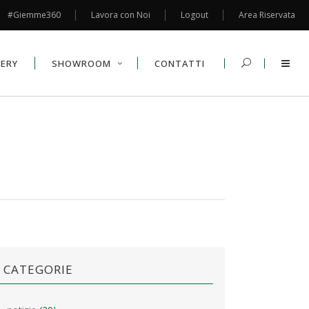
#Giemme360
Lavora con Noi
Logout
Area Riservata
LERY
SHOWROOM
CONTATTI
CATEGORIE