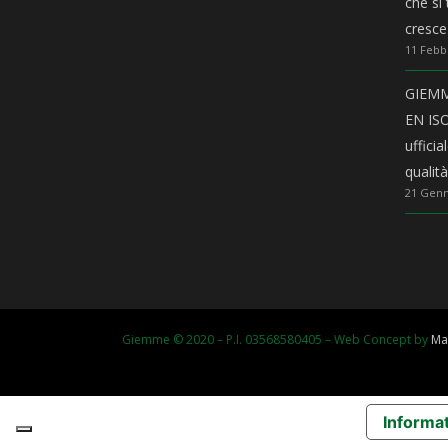
che si
cresce
11 Febb
GIEMME
EN ISO
uffici
qualit
21 Genn
Giemme © 2020 – P.I. 03568580405 – Web Concept by
Ma
Informat