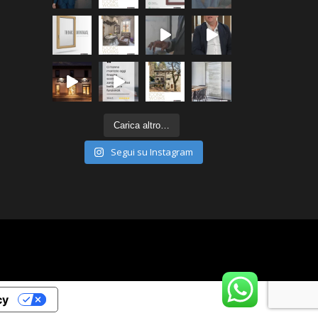
Carica altro…
Segui su Instagram
cy