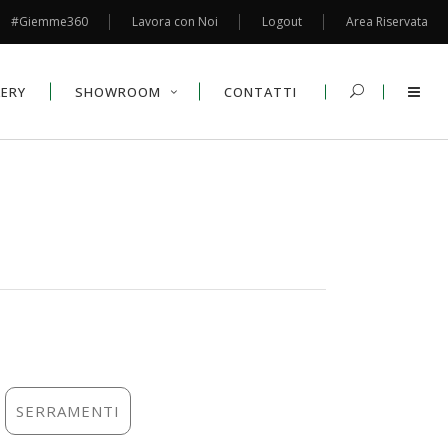
#Giemme360
Lavora con Noi
Logout
Area Riservata
LERY
SHOWROOM
CONTATTI
SERRAMENTI