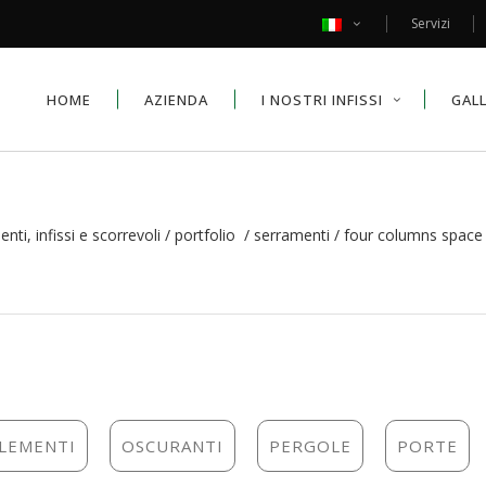
Servizi
HOME
AZIENDA
I NOSTRI INFISSI
GAL
ti, infissi e scorrevoli
/
portfolio
/
serramenti
/
four columns space
LEMENTI
OSCURANTI
PERGOLE
PORTE