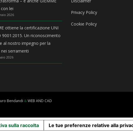
 trasforma – e anche GIEMME
Disclaimer
 con lei
Privacy Policy
raio 2026
Cookie Policy
 ottiene la certificazione UNI
 9001:2015. Un riconoscimento
ale al nostro impegno per la
à nei serramenti
aio 2026
uro Bendandi
&
WEB AND CAD
iva sulla raccolta
Le tue preferenze relative alla priva