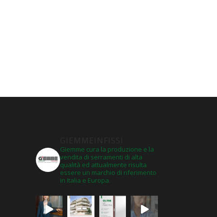
GIEMMEINFISSI
Giemme cura la produzione e la
vendita di serramenti di alta
qualità ed attualmente risulta
essere un marchio di riferimento
in Italia e Europa.