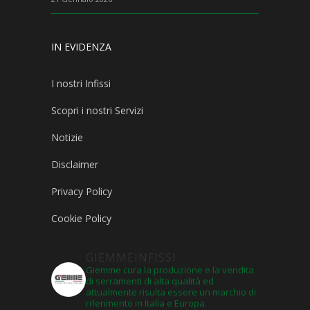
IN EVIDENZA
I nostri Infissi
Scopri i nostri Servizi
Notizie
Disclaimer
Privacy Policy
Cookie Policy
GIEMMEINFISSI
Giemme cura la produzione e la vendita
di serramenti di alta qualità ed
attualmente risulta essere un marchio di
riferimento in Italia e Europa.