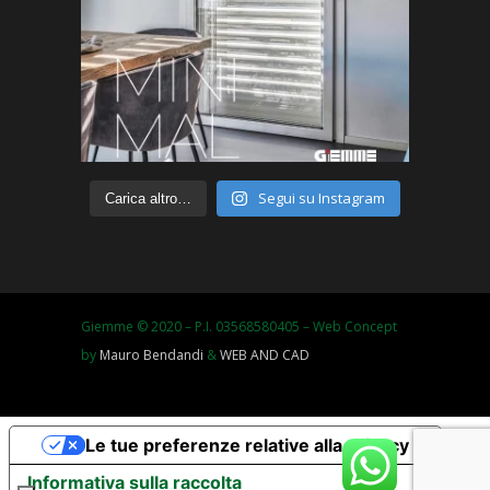
Segui su Instagram
Carica altro…
Giemme © 2020 – P.I. 03568580405 – Web Concept
by
Mauro Bendandi
&
WEB AND CAD
Le tue preferenze relative alla privacy
Informativa sulla raccolta