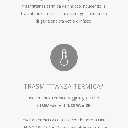
trasmittanza termica dell’infisso, riducendo la
trasmittanza termica lineare lungo il perimetro
di giunzione tra vetro e infisso.
TRASMITTANZA TERMICA*
Isolamento Termico raggiungibile fino
ad
UW
valore di
1,23 W/m
2
K.
*valori termici calcolati (secondo norma UNI
EN ISO 10077-1 e 2) con trasmittanza termica