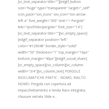
[vc_text_separator title=""][edgtf_button
size="huge" type="transparent" target="_self"
icon_pack="ion_icons" ion_icon="ion-arrow-
left-a" font_weight="300" text="< Pergole"
link="/portfolio/pergole/" font_size="14"]
[vc_text_separator title=""][vc_empty_space]
[edgtf_separator position="left"
color="#129048" border_style="solid"
width="50" thickness="1" top_margin="16px"
bottom_margin="40px"][edgtf_social_share]
[vc_empty_space][/vc_column][vc_column
width="3/4"][vc_column_text] PERGOLE
BIOCLIMATICHE PRATIC - NOMO, RIALTO
NOMO: Pergola con copertura ad
impacchettamento e tenda Raso integrata,
chiusure vetrate Slide e...