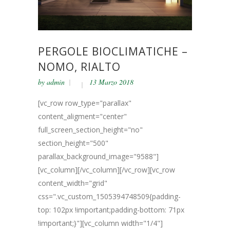
PERGOLE BIOCLIMATICHE –
NOMO, RIALTO
by
admin
13 Marzo 2018
[vc_row row_type="parallax"
content_aligment="center"
full_screen_section_height="no"
section_height="500"
parallax_background_image="9588"]
[vc_column][/vc_column][/vc_row][vc_row
content_width="grid"
css=".vc_custom_1505394748509{padding-
top: 102px !important;padding-bottom: 71px
!important;}"][vc_column width="1/4"]