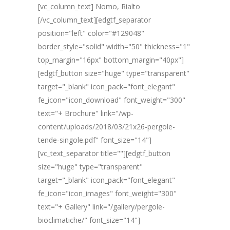
[vc_column_text] Nomo, Rialto
[/vc_column_text][edgtf_separator
position="left" color="#129048"
border_style="solid" width="50" thickness="1"
top_margin="16px" bottom_margin="40px"]
[edgtf_button size="huge" type="transparent"
target="_blank" icon_pack="font_elegant"
fe_icon="icon_download" font_weight="300"
text="+ Brochure" link="/wp-
content/uploads/2018/03/21x26-pergole-
tende-singole.pdf" font_size="14"]
[vc_text_separator title=""][edgtf_button
size="huge" type="transparent"
target="_blank" icon_pack="font_elegant"
fe_icon="icon_images" font_weight="300"
text="+ Gallery" link="/gallery/pergole-
bioclimatiche/" font_size="14"]