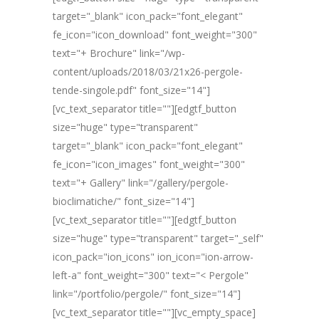
target="_blank" icon_pack="font_elegant"
fe_icon="icon_download" font_weight="300"
text="+ Brochure" link="/wp-
content/uploads/2018/03/21x26-pergole-
tende-singole.pdf" font_size="14"]
[vc_text_separator title=""][edgtf_button
size="huge" type="transparent"
target="_blank" icon_pack="font_elegant"
fe_icon="icon_images" font_weight="300"
text="+ Gallery" link="/gallery/pergole-
bioclimatiche/" font_size="14"]
[vc_text_separator title=""][edgtf_button
size="huge" type="transparent" target="_self"
icon_pack="ion_icons" ion_icon="ion-arrow-
left-a" font_weight="300" text="< Pergole"
link="/portfolio/pergole/" font_size="14"]
[vc_text_separator title=""][vc_empty_space]