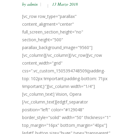
by
admin
13 Marzo 2018
[vc_row row_type="parallax"
content_aligment="center"
full_screen_section_height="no"
section_height="500"
parallax_background_image="9560"]
[vc_column][/vc_column][/vc_row][vc_row
content_width="grid"
css=".vc_custom_1505394748509{padding-
top: 102px !important;padding-bottom: 71px
!important;}"][vc_column width="1/4"]
[vc_column_text] Vision, Opera
[/vc_column_text][edgtf_separator
position="left" color="#129048"
border_style="solid" width="50" thickness="1"
top_margin="16px" bottom_margin="40px"]
[edgtf_button size="huge" type="transparent"