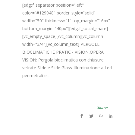
[edgtf_separator position="left"
color="#129048" border_style="solid"
width="50" thickness="1" top_margin="16px"
bottom_margin="40px"][edgtf_social_share]
[vc_empty_space][/vc_column][vc_column
width="3/4"][vc_column_text] PERGOLE
BIOCLIMATICHE PRATIC - VISION,OPERA
VISION: Pergola bioclimatica con chiusure
vetrate Slide e Slide Glass. Illuminazione a Led
perimetrali e...
Share: