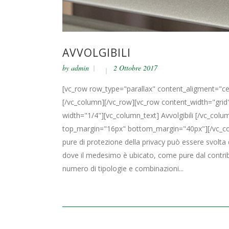
AVVOLGIBILI
by
admin
2 Ottobre 2017
[vc_row row_type="parallax" content_aligment="ce
[/vc_column][/vc_row][vc_row content_width="gri
width="1/4"][vc_column_text] Avvolgibili [/vc_colu
top_margin="16px" bottom_margin="40px"][/vc_col
pure di protezione della privacy può essere svolta d
dove il medesimo è ubicato, come pure dal contrib
numero di tipologie e combinazioni...