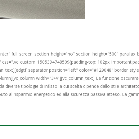
nter" full_screen_section_height="no" section_height="500" paralla
d" css=".vc_custom_1505394748509{padding-top: 102px !important;pad
mn_text][edgtf_separator position="left" color="#129048" border_styl
umn][vc_column width="3/4"][vc_column_text] La funzione oscurante 
a diverse tipologie di infisso la cui scelta dipende dallo stile archite
uto al risparmio energetico ed alla sicurezza passiva atteso. La gamm