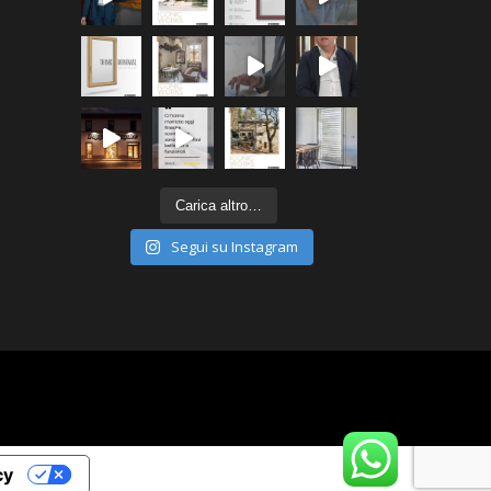
Carica altro…
Segui su Instagram
cy