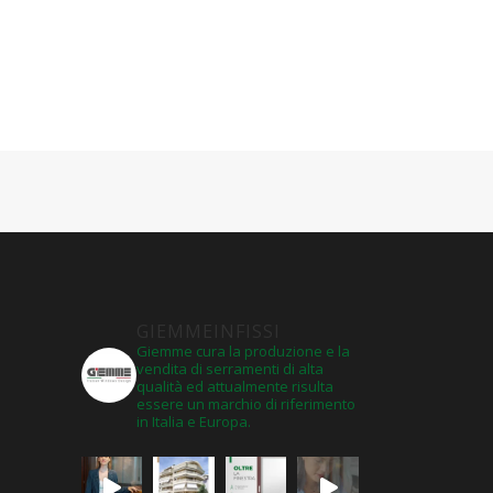
GIEMMEINFISSI
Giemme cura la produzione e la
vendita di serramenti di alta
qualità ed attualmente risulta
essere un marchio di riferimento
in Italia e Europa.