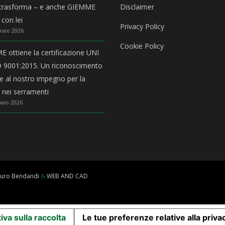
 trasforma – e anche GIEMME
Disclaimer
 con lei
Privacy Policy
raio 2026
Cookie Policy
 ottiene la certificazione UNI
 9001:2015. Un riconoscimento
ale al nostro impegno per la
à nei serramenti
aio 2026
uro Bendandi
&
WEB AND CAD
iva sulla raccolta
Le tue preferenze relative alla priva