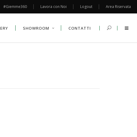
#Giemme360
Lavora con Noi
Logout
Area Riservata
LERY
SHOWROOM
CONTATTI