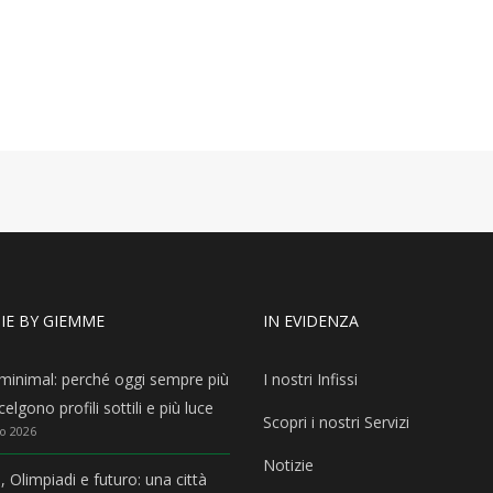
IE BY GIEMME
IN EVIDENZA
i minimal: perché oggi sempre più
I nostri Infissi
elgono profili sottili e più luce
Scopri i nostri Servizi
o 2026
Notizie
, Olimpiadi e futuro: una città