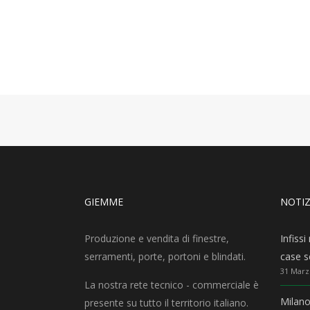
GIEMME
NOTIZ
Produzione e vendita di finestre,
Infiss
serramenti, porte, portoni e blindati.
case sc
31 Marz
La nostra rete tecnico - commerciale è
Milano
presente su tutto il territorio italiano.