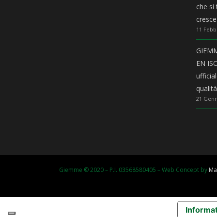
che si
cresce
11 Febb
GIEMME
EN ISO
uffici
qualit
21 Genn
Giemme © 2020 – P.I. 03568580405 – Web Concept by
Ma
Informat