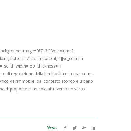
x_background_image="6713"][vc_column]
ding-bottom: 71px !important;}"][vc_column
e="solid" width="50" thickness="1"
o di regolazione della luminosità esterna, come
ttonico dell’immobile, dal contesto storico e urbano
a di proposte si articola attraverso un vasto
Share: