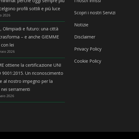
i minimal: perché oggi sempre più
I nostri Infissi
elgono profili sottili e più luce
Scopri i nostri Servizi
o 2026
Notizie
, Olimpiadi e futuro: una città
 trasforma – e anche GIEMME
Disclaimer
 con lei
Privacy Policy
raio 2026
Cookie Policy
 ottiene la certificazione UNI
 9001:2015. Un riconoscimento
ale al nostro impegno per la
à nei serramenti
aio 2026