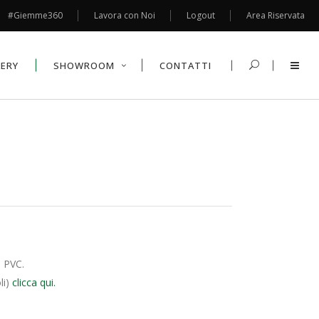
#Giemme360
Lavora con Noi
Logout
Area Riservata
LERY
SHOWROOM
CONTATTI
n PVC.
li)
clicca qui.