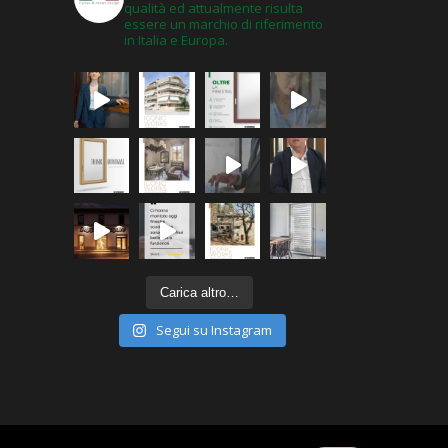
qualità ed attualmente risulta
essere un marchio di riferimento
in Italia e Europa.
Carica altro…
Segui su Instagram