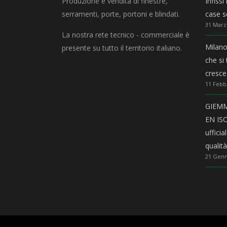
Produzione e vendita di finestre,
Infiss
serramenti, porte, portoni e blindati.
case sc
31 Marz
La nostra rete tecnico - commerciale è
Milano
presente su tutto il territorio italiano.
che si
cresce
11 Febb
GIEMME
EN ISO
uffici
qualit
21 Genn