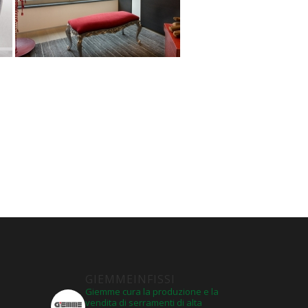
GIEMMEINFISSI
Giemme cura la produzione e la
vendita di serramenti di alta