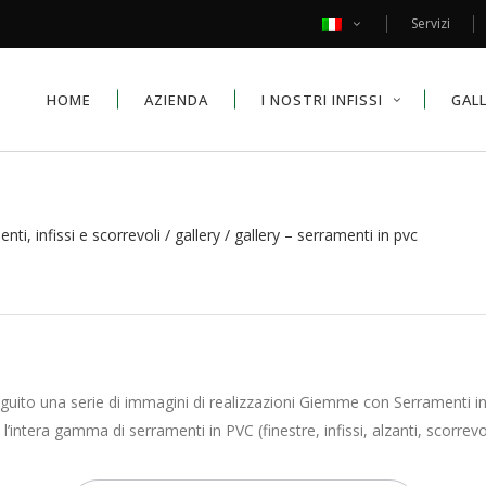
Servizi
HOME
AZIENDA
I NOSTRI INFISSI
GAL
ti, infissi e scorrevoli
/
gallery
/
gallery – serramenti in pvc
guito una serie di immagini di realizzazioni Giemme con Serramenti i
 l’intera gamma di serramenti in PVC (finestre, infissi, alzanti, scorrevo