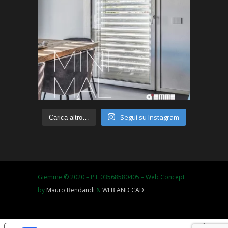
Segui su Instagram
Carica altro…
Giemme © 2020 – P.I. 03568580405 – Web Concept
by
Mauro Bendandi
&
WEB AND CAD