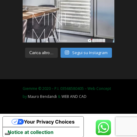
Segui su Instagram
Carica altro…
Giemme © 2020 – P.I. 03568580405 – Web Concept
by
Mauro Bendandi
&
WEB AND CAD
Your Privacy Choices
Notice at collection