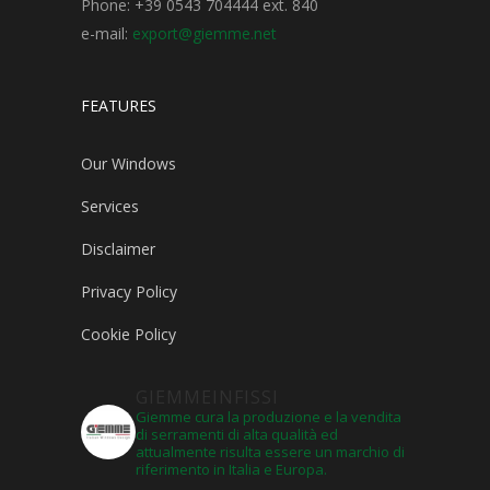
Phone: +39 0543 704444 ext. 840
e-mail:
export@giemme.net
FEATURES
Our Windows
Services
Disclaimer
Privacy Policy
Cookie Policy
GIEMMEINFISSI
Giemme cura la produzione e la vendita
di serramenti di alta qualità ed
attualmente risulta essere un marchio di
riferimento in Italia e Europa.