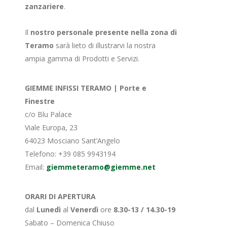
zanzariere
.
Il
nostro personale presente nella zona di
Teramo
sarà lieto di illustrarvi la nostra
ampia gamma di Prodotti e Servizi.
GIEMME INFISSI TERAMO | Porte e
Finestre
c/o Blu Palace
Viale Europa, 23
64023 Mosciano Sant’Angelo
Telefono:
+39 085 9943194
Email:
giemmeteramo@giemme.net
ORARI DI APERTURA
dal
Lunedì
al
Venerdì
ore
8.30-13 / 14.30-19
Sabato – Domenica Chiuso