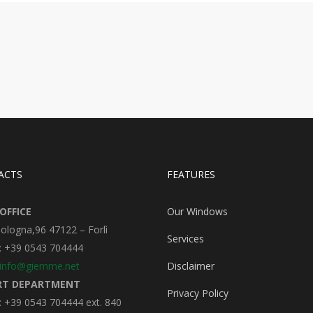
ACTS
FEATURES
OFFICE
Our Windows
Bologna,96 47122 – Forlì
Services
: +39 0543 704444
info@giemme.net
Disclaimer
RT DEPARTMENT
Privacy Policy
 +39 0543 704444 ext. 840