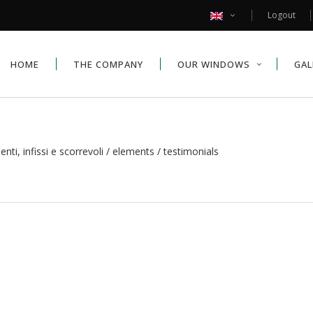
Logout
HOME
THE COMPANY
OUR WINDOWS
GAL
ti, infissi e scorrevoli
/
elements
/
testimonials