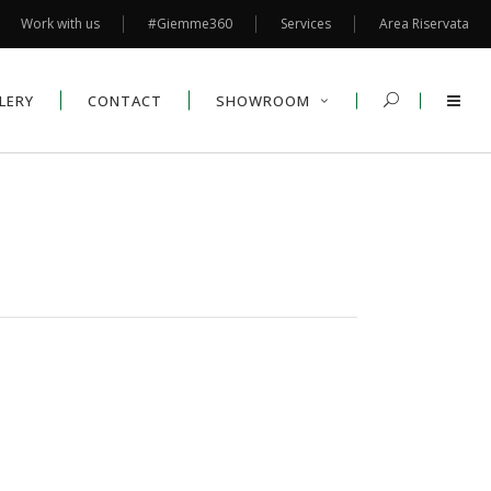
Work with us
#Giemme360
Services
Area Riservata
LERY
CONTACT
SHOWROOM