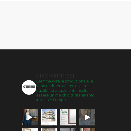
GIEMMEINFISSI
Giemme cura la produzione e la
vendita di serramenti di alta
qualità ed attualmente risulta
essere un marchio di riferimento
in Italia e Europa.