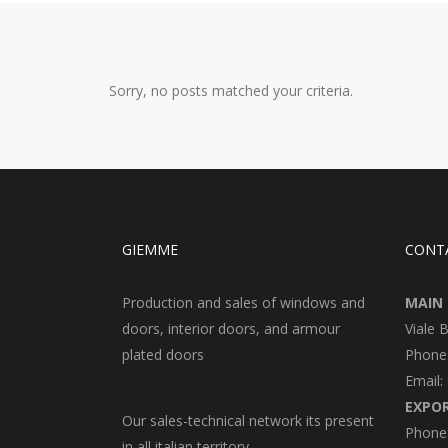
Sorry, no posts matched your criteria.
GIEMME
CONT
Production and sales of windows and
MAIN 
doors, interior doors, and armour
Viale 
plated doors
Phone
Email:
EXPO
Our sales-technical network its present
Phone:
in all italian territory.