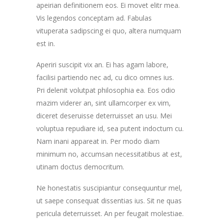
apeirian definitionem eos. Ei movet elitr mea.
Vis legendos conceptam ad. Fabulas
vituperata sadipscing ei quo, altera numquam
est in.
Aperiri suscipit vix an. Ei has agam labore,
facilisi partiendo nec ad, cu dico omnes ius.
Pri delenit volutpat philosophia ea. Eos odio
mazim viderer an, sint ullamcorper ex vim,
diceret deseruisse deterruisset an usu. Mei
voluptua repudiare id, sea putent indoctum cu.
Nam inani appareat in. Per modo diam
minimum no, accumsan necessitatibus at est,
utinam doctus democritum.
Ne honestatis suscipiantur consequuntur mel,
ut saepe consequat dissentias ius. Sit ne quas
pericula deterruisset. An per feugait molestiae.