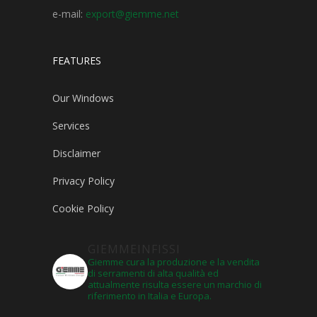
e-mail:
export@giemme.net
FEATURES
Our Windows
Services
Disclaimer
Privacy Policy
Cookie Policy
GIEMMEINFISSI
Giemme cura la produzione e la vendita
di serramenti di alta qualità ed
attualmente risulta essere un marchio di
riferimento in Italia e Europa.