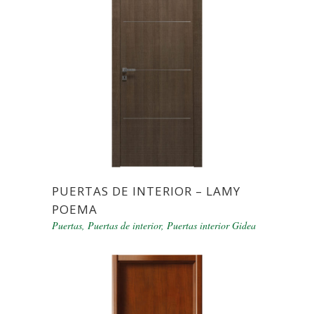
PUERTAS DE INTERIOR – LAMY
POEMA
Puertas
,
Puertas de interior
,
Puertas interior Gidea