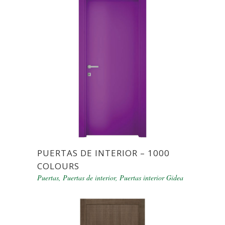
PUERTAS DE INTERIOR – 1000
COLOURS
Puertas
,
Puertas de interior
,
Puertas interior Gidea