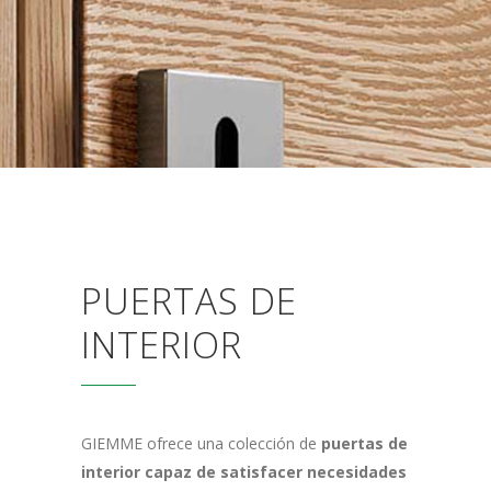
PUERTAS DE
INTERIOR
GIEMME ofrece una colección de
puertas de
interior capaz de satisfacer necesidades