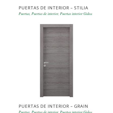
PUERTAS DE INTERIOR – STILIA
Puertas
,
Puertas de interior
,
Puertas interior Gidea
PUERTAS DE INTERIOR – GRAIN
Puertas
,
Puertas de interior
,
Puertas interior Gidea