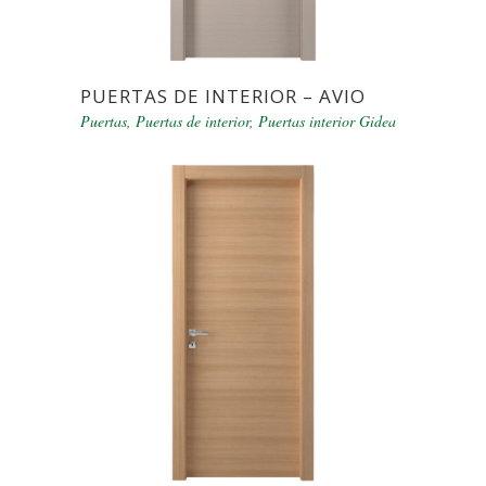
PUERTAS DE INTERIOR – AVIO
Puertas
,
Puertas de interior
,
Puertas interior Gidea