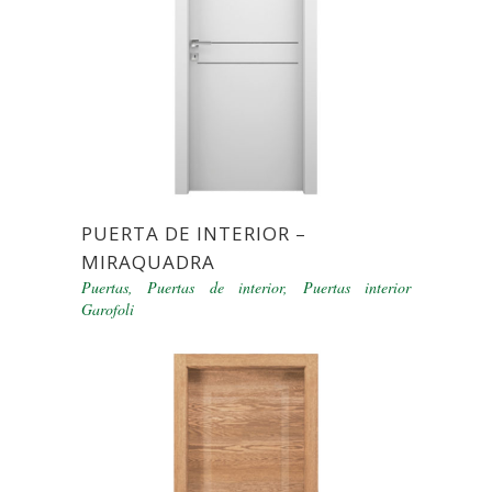
PUERTA DE INTERIOR –
MIRAQUADRA
Puertas
,
Puertas de interior
,
Puertas interior
Garofoli