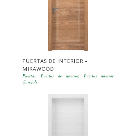
PUERTAS DE INTERIOR –
MIRAWOOD
Puertas
,
Puertas de interior
,
Puertas interior
Garofoli