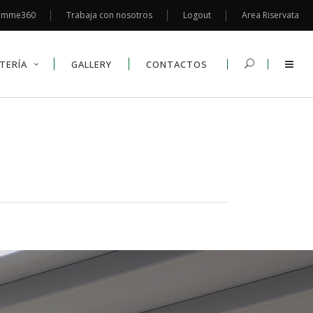
emme360
Trabaja con nosotros
Logout
Area Riservata
TERÍA
GALLERY
CONTACTOS