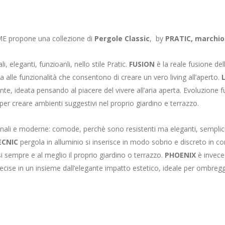
 propone una collezione di
Pergole Classic
, by
PRATIC, marchio
i, eleganti, funzioanli, nello stile Pratic.
FUSION
è la reale fusione dell
a alle funzionalità che consentono di creare un vero living all’aperto.
nte, ideata pensando al piacere del vivere all’aria aperta. Evoluzione f
 per creare ambienti suggestivi nel proprio giardino e terrazzo.
nali e moderne: comode, perchè sono resistenti ma eleganti, semplici m
ECNIC
pergola in alluminio si inserisce in modo sobrio e discreto in conte
i sempre e al meglio il proprio giardino o terrazzo.
PHOENIX
è invece
decise in un insieme dall’elegante impatto estetico, ideale per ombreggi