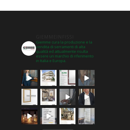
GIEMMEINFISSI
Giemme cura la produzione e la
vendita di serramenti di alta
qualità ed attualmente risulta
essere un marchio di riferimento
in Italia e Europa.