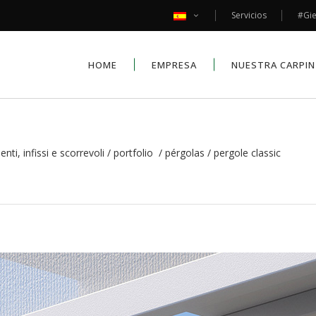
Servicios
#Gi
HOME
EMPRESA
NUESTRA CARPIN
ti, infissi e scorrevoli
/
portfolio
/
pérgolas
/
pergole classic