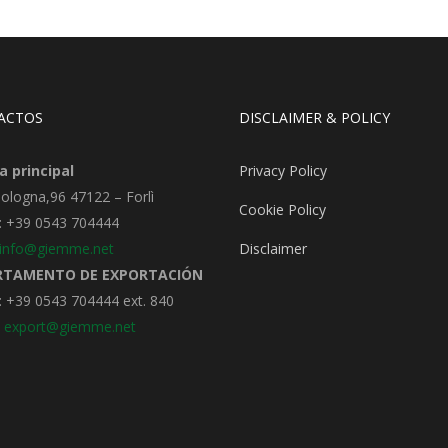
ACTOS
DISCLAIMER & POLICY
a principal
Privacy Policy
Bologna,96 47122 – Forlì
Cookie Policy
: +39 0543 704444
info@giemme.net
Disclaimer
RTAMENTO DE EXPORTACIÓN
 +39 0543 704444 ext. 840
:
export@giemme.net