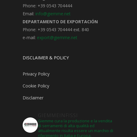
Phone: +39 0543 704444
Email:
info@giemme.net
DEPARTAMENTO DE EXPORTACIÓN
Phone: +39 0543 704444 ext. 840
e-mail:
export@giemme.net
DISCLAIMER & POLICY
Privacy Policy
Cookie Policy
Disclaimer
GIEMMEINFISSI
Giemme cura la produzione e la vendita
di serramenti di alta qualità ed
attualmente risulta essere un marchio di
riferimento in Italia e Europa.