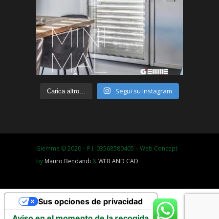
Segui su Instagram
Carica altro…
Giemme © 2020 – P.I. 03568580405 – Web Concept
by
Mauro Bendandi
&
WEB AND CAD
Sus opciones de privacidad
Aviso en el momento de la recogida