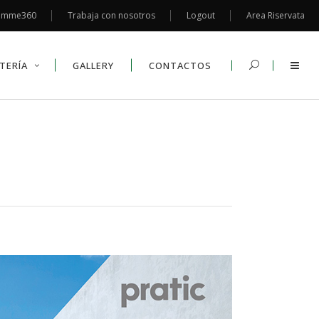
emme360
Trabaja con nosotros
Logout
Area Riservata
TERÍA
GALLERY
CONTACTOS