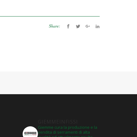
Share:
GIEMMEINFISSI
Giemme cura la produzione e la
vendita di serramenti di alta
qualità ed attualmente risulta