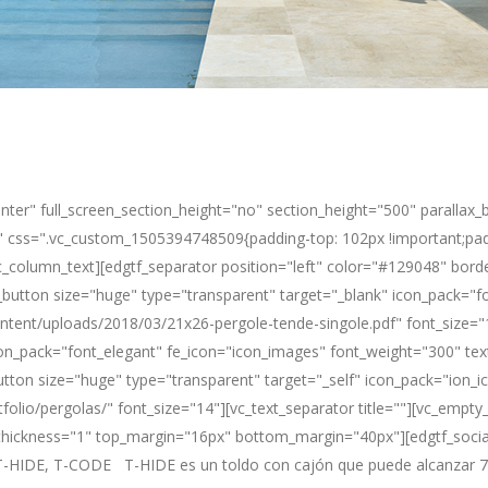
nter" full_screen_section_height="no" section_height="500" paralla
d" css=".vc_custom_1505394748509{padding-top: 102px !important;pad
_column_text][edgtf_separator position="left" color="#129048" borde
utton size="huge" type="transparent" target="_blank" icon_pack="f
tent/uploads/2018/03/21x26-pergole-tende-singole.pdf" font_size="14
on_pack="font_elegant" fe_icon="icon_images" font_weight="300" text=
button size="huge" type="transparent" target="_self" icon_pack="ion_i
folio/pergolas/" font_size="14"][vc_text_separator title=""][vc_empty
 thickness="1" top_margin="16px" bottom_margin="40px"][edgtf_soci
-HIDE, T-CODE T-HIDE es un toldo con cajón que puede alcanzar 70