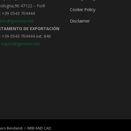
Bologna,96 47122 – Forlì
Cookie Policy
: +39 0543 704444
info@giemme.net
Disclaimer
RTAMENTO DE EXPORTACIÓN
 +39 0543 704444 ext. 840
:
export@giemme.net
uro Bendandi
&
WEB AND CAD