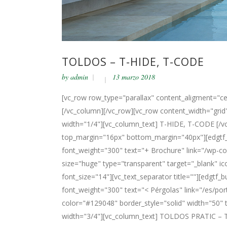
TOLDOS – T-HIDE, T-CODE
by
admin
13 marzo 2018
[vc_row row_type="parallax" content_aligment="ce
[/vc_column][/vc_row][vc_row content_width="gri
width="1/4"][vc_column_text] T-HIDE, T-CODE [/vc
top_margin="16px" bottom_margin="40px"][edgtf_b
font_weight="300" text="+ Brochure" link="/wp-con
size="huge" type="transparent" target="_blank" ic
font_size="14"][vc_text_separator title=""][edgtf_
font_weight="300" text="< Pérgolas" link="/es/port
color="#129048" border_style="solid" width="50"
width="3/4"][vc_column_text] TOLDOS PRATIC – T