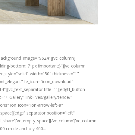
x_background_image="9624"][vc_column]
ding-bottom: 71px !important;}"][vc_column
r_style="solid" width="50" thickness="1"
ont_elegant" fe_icon="icon_download"
"][vc_text_separator title=""][edgtf_button
"+ Gallery" link="/es/gallery/tende/"
cons" ion_icon="ion-arrow-left-a"
_space][edgtf_separator position="left"
al_share][vc_empty_space][/vc_column][vc_column
0 cm de ancho y 400...