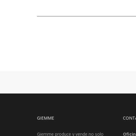
GIEMME
CONT
Giemme produce y vende no solo
Oficin