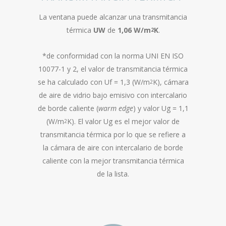
La ventana puede alcanzar una transmitancia
térmica
UW
de
1,06 W/m
K
.
2
*de conformidad con la norma UNI EN ISO
10077-1 y 2, el valor de transmitancia térmica
se ha calculado con Uf = 1,3 (W/m
K), cámara
2
de aire de vidrio bajo emisivo con intercalario
de borde caliente (
warm edge
) y valor Ug = 1,1
(W/m
K). El valor Ug es el mejor valor de
2
transmitancia térmica por lo que se refiere a
la cámara de aire con intercalario de borde
caliente con la mejor transmitancia térmica
de la lista.