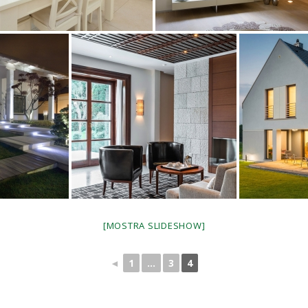
[MOSTRA SLIDESHOW]
◄
1
...
3
4