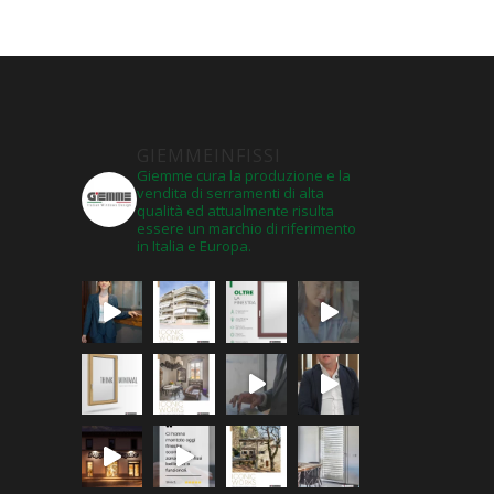
GIEMMEINFISSI
Giemme cura la produzione e la
vendita di serramenti di alta
qualità ed attualmente risulta
essere un marchio di riferimento
in Italia e Europa.