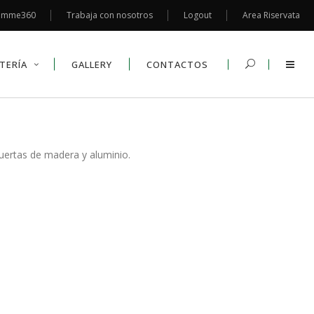
emme360
Trabaja con nosotros
Logout
Area Riservata
TERÍA
GALLERY
CONTACTOS
uertas de madera y aluminio.