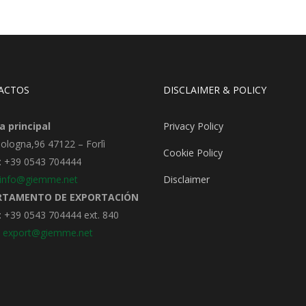
ACTOS
DISCLAIMER & POLICY
a principal
Privacy Policy
Bologna,96 47122 – Forlì
Cookie Policy
: +39 0543 704444
info@giemme.net
Disclaimer
RTAMENTO DE EXPORTACIÓN
 +39 0543 704444 ext. 840
:
export@giemme.net